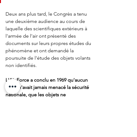
Deux ans plus tard, le Congrès a tenu 
une deuxième audience au cours de 
laquelle des scientifiques extérieurs à 
l'armée de l'air ont présenté des 
documents sur leurs propres études du 
phénomène et ont demandé la 
poursuite de l'étude des objets volants 
non identifiés.
L'Air Force a conclu en 1969 qu'aucun 
OVNI n'avait jamais menacé la sécurité 
nationale, que les objets ne 
présentaient pas de technologie 
dépassant les connaissances actuelles 
et qu'il n'y avait aucune preuve 
indiquant que les objets étaient 
extraterrestres. L'Air Force a conclu 