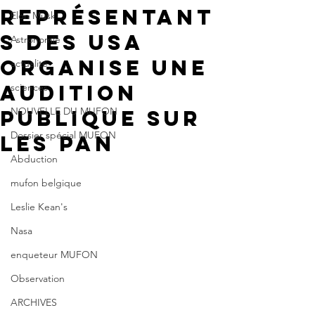
représentant
Elon Musk
s des USA
Astronomie
organise une
actualité
audition
sciences
NOUVELLE DU MUFON
publique sur
Dossier spécial MUFON
les PAN
Abduction
mufon belgique
Leslie Kean's
Nasa
enqueteur MUFON
Observation
ARCHIVES