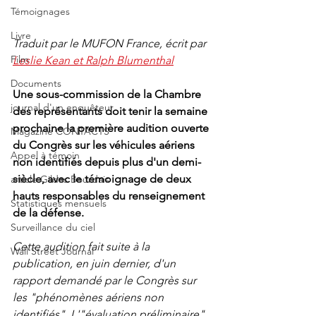
Témoignages
Livre
Traduit par le MUFON France, écrit par 
Film
Leslie Kean et Ralph Blumenthal
Documents
Une sous-commission de la Chambre 
journal d'un enquêteur
des représentants doit tenir la semaine 
prochaine la première audition ouverte 
Magazine CONTACTS
du Congrès sur les véhicules aériens 
Appel à témoin
non identifiés depuis plus d'un demi-
siècle, avec le témoignage de deux 
article Gildas Bourdais
hauts responsables du renseignement 
Statistiques mensuels
de la défense.
Surveillance du ciel
Cette audition fait suite à la 
Wall Street Journal
publication, en juin dernier, d'un 
rapport demandé par le Congrès sur 
les "phénomènes aériens non 
identifiés". L'"évaluation préliminaire" 