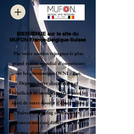
BIENVENUE sur le site du
MUFON France-Belgique-Suisse
Par votre soutien rejoignez le plus
grand réseau mondial d'enquêteurs
sur les phénomènes OVNI / Pan.
Déposez votre
observation
et
bénéficiez de notre expertise pour le
suivi de votre dossier d'observation.
Suivez notre blog ci-dessous et
retrouvez-nous sur différentes plates-
formes, abonnez-vous au magazine