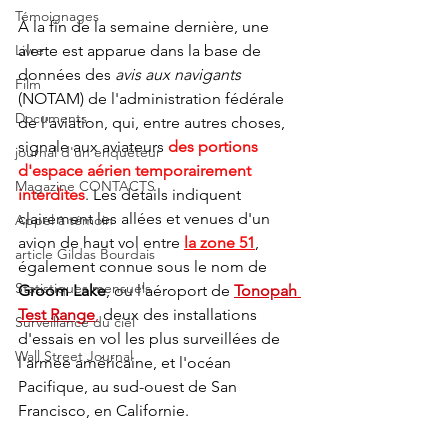
Témoignages
À la fin de la semaine dernière, une 
alerte est apparue dans la base de 
Livre
données des 
avis aux navigants
Film
(NOTAM) de l'administration fédérale 
Documents
de l'aviation, qui, entre autres choses, 
signale aux aviateurs 
des portions 
journal d'un enquêteur
d'espace aérien temporairement 
Magazine CONTACTS
interdites
. Les détails indiquent 
clairement les allées et venues d'un 
Appel à témoin
avion de haut vol entre 
la zone 51
, 
article Gildas Bourdais
également connue sous le nom de 
Statistiques mensuels
Groom Lake
, ou l'aéroport de 
Tonopah 
Test Range
,
 deux des installations 
Surveillance du ciel
d'essais en vol les plus surveillées de 
Wall Street Journal
l'armée américaine, et l'océan 
Pacifique, au sud-ouest de San 
Francisco, en Californie.