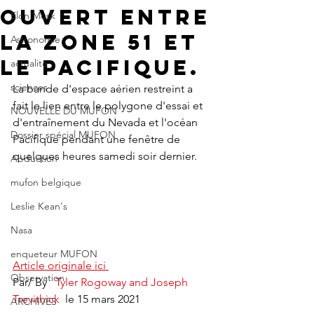
ouvert entre
Elon Musk
la zone 51 et
Astronomie
le Pacifique.
actualité
sciences
La bande d'espace aérien restreint a 
fait le lien entre le polygone d'essai et 
NOUVELLE DU MUFON
d'entraînement du Nevada et l'océan 
Dossier spécial MUFON
Pacifique pendant une fenêtre de 
quelques heures samedi soir dernier.
Abduction
mufon belgique
Leslie Kean's
Nasa
enqueteur MUFON
Article originale ici 
Observation
Par/ By   
Tyler Rogoway and Joseph 
Trevithick
  le 15 mars 2021
ARCHIVES