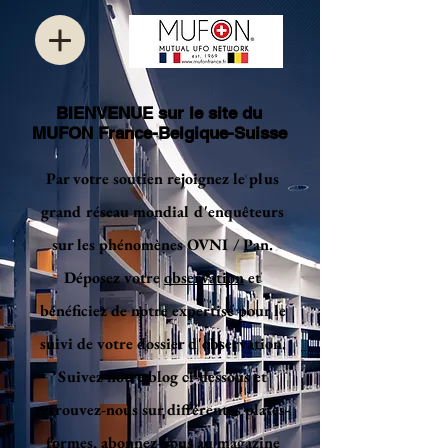
BIENVENUE sur le site du
MUFON France-Belgique-Suisse
Par votre soutien rejoignez le plus
grand réseau mondial d'enquêteurs
sur les phénomènes OVNI / Pan.
Déposez votre
observation
et
bénéficiez de notre expertise pour le
suivi de votre dossier d'observation.
Suivez notre blog ci-dessous et
retrouvez-nous sur différentes plates-
formes, abonnez-vous au magazine