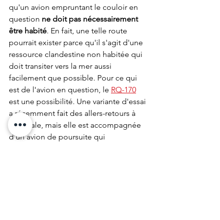
qu'un avion empruntant le couloir en 
question 
ne doit pas nécessairement 
être habité
. En fait, une telle route 
pourrait exister parce qu'il s'agit d'une 
ressource clandestine non habitée qui 
doit transiter vers la mer aussi 
facilement que possible. Pour ce qui 
est de l'avion en question, le 
RQ-170
est une possibilité. Une variante d'essai 
a récemment fait des allers-retours à 
Palmdale, mais elle est accompagnée 
d'un avion de poursuite qui 
communique, du moins en partie, avec 
le drone et l'escorte dans l'espace 
aérien normal. Nous savons également 
que le RQ-170 a passé beaucoup de 
temps au-dessus du Pacifique pour 
des tests. 
Le 
RQ-180
, encore plus obscur et 