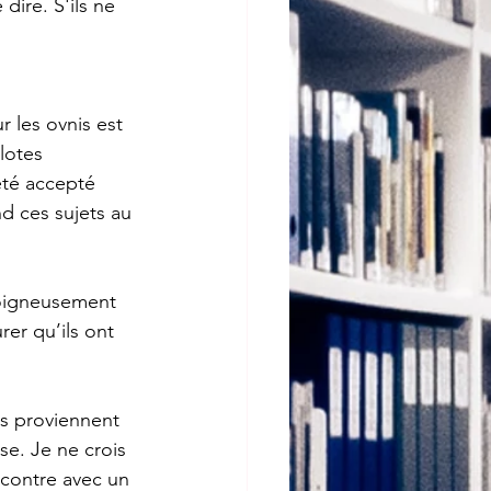
ire. S'ils ne 
r les ovnis est 
lotes 
été accepté 
d ces sujets au 
soigneusement 
rer qu’ils ont 
s proviennent 
e. Je ne crois 
ncontre avec un 