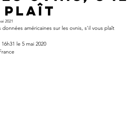
ne CONTACTS
Appel à témoin
article Gildas Bourdais
St
 plaît
ai 2021
 données américaines sur les ovnis, s'il vous plaît
Journal
16h31 le 5 mai 2020
France