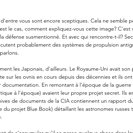
 d'entre vous sont encore sceptiques. Cela ne semble p
l est le cas, comment expliquez-vous cette image? C'est vr
la défense susmentionné. Et avec qui rencontre-t-il? Secr
cutent probablement des systèmes de propulsion antigra
parlons.
ement les Japonais, d’ailleurs. Le Royaume-Uni avait son
sur les ovnis en cours depuis des décennies et ils ont
r documentation. En remontant à l'époque de la guerre f
tique à l'époque) avaient leur propre projet secret. Ils 
chives de documents de la CIA contiennent un rapport du 
u projet Blue Book) détaillant les astronomes russes t
.
nt de s’accumuler qu’il se passe quelque chose dans le