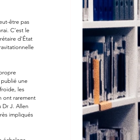
eut-être pas 
ai. C’est le 
étaire d'État 
vitationnelle 
 propre 
 publié une 
roide, les 
en ont rarement 
Dr J. Allen 
rès impliqués 
s échelons 