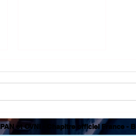
Premier
Colloque
français sur
PAN et OVNI - Chapitre officiel France -
les PAN à