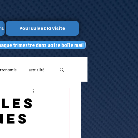
rs
Poursuivez la visite
haque trimestre dans votre boîte mail !
tronomie
actualité
Leslie Kean's
 les
nes
Documents