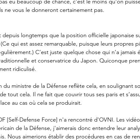
as eu beaucoup de chance, c'est le moins qu'on puisse d
ls ne vous le donneront certainement pas.
t depuis longtemps que la position officielle japonaise su
. (Ce qui est assez remarquable, puisque leurs propres pi
régulièrement.) C’est juste quelque chose qui n’a jamais 
 traditionnelle et conservatrice du Japon. Quiconque pren
ent ridiculisé.
n du ministre de la Défense reflète cela, en soulignant 
 de tout cela. Il ne fait que couvrir tous ses paris et s’assu
ace au cas où cela se produirait.
F [Self-Defense Force] n'a rencontré d'OVNI. Les vidéo
cain de la Défense, j'aimerais donc entendre leur analys
is. Nous aimerions établir des procédures en cas de re