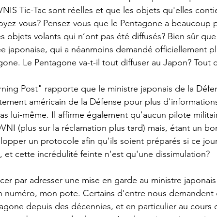
NIS Tic-Tac sont réelles et que les objets qu'elles cont
croyez-vous? Pensez-vous que le Pentagone a beaucoup p
s objets volants qui n’ont pas été diffusés? Bien sûr que
e japonaise, qui a néanmoins demandé officiellement p
gone. Le Pentagone va-t-il tout diffuser au Japon? Tout ce
ing Post" rapporte que le ministre japonais de la Défe
rtement américain de la Défense pour plus d'information
pas lui-même. Il affirme également qu'aucun pilote militai
NI (plus sur la réclamation plus tard) mais, étant un bon
lopper un protocole afin qu'ils soient préparés si ce jour
, et cette incrédulité feinte n'est qu'une dissimulation?
er par adresser une mise en garde au ministre japonais
n numéro, mon pote. Certains d'entre nous demandent 
agone depuis des décennies, et en particulier au cours d