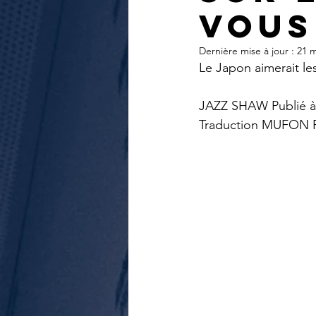
journal d'un enquêteur
Magazi
vous
Dernière mise à jour :
21 m
Le Japon aimerait les
Surveillance du ciel
Wall Street 
JAZZ SHAW Publié à 
Traduction MUFON 