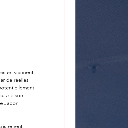
ues en viennent 
ar de réelles 
 potentiellement 
ous se sont 
le Japon 
tristement 