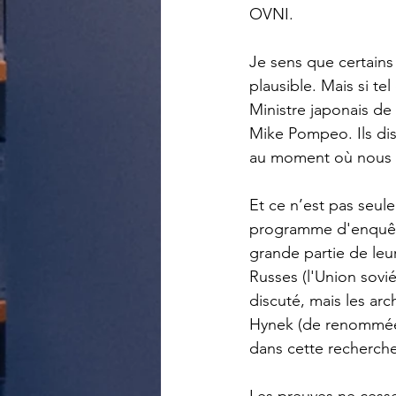
OVNI.
Je sens que certains
plausible. Mais si te
Ministre japonais de 
Mike Pompeo. Ils dis
au moment où nous 
Et ce n’est pas seul
programme d'enquête 
grande partie de leu
Russes (l'Union sovié
discuté, mais les ar
Hynek (de renommée d
dans cette recherche
Les preuves ne cesse