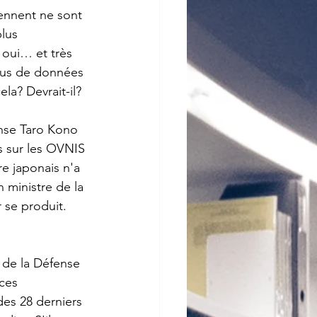
iennent ne sont 
lus 
 oui… et très 
lus de données 
la? Devrait-il?
nse Taro Kono 
s sur les OVNIS 
re japonais n'a 
 ministre de la 
 se produit. 
 de la Défense 
ces 
es 28 derniers 