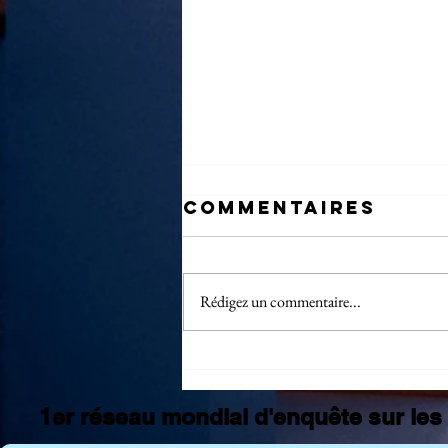
Commentaires
Rédigez un commentaire...
Statistiques
CMS Juillet
2026 : la
1er réseau mondial d'enquête sur les 
France sous