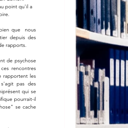
 point qu'il a 
oire.
bien que  nous 
ier depuis des 
de rapports.
ent de psychose 
es rencontres  
 rapportent les 
s'agit pas des 
présent qui se 
ue pourrait-il  
hose" se cache 