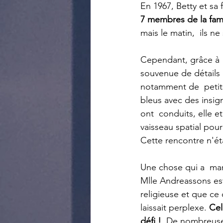
En 1967, Betty et sa 
7 membres de la fami
mais le matin,  ils n
Cependant, grâce à  
souvenue de détails 
notamment de  petit
bleus avec des insign
ont  conduits, elle et
vaisseau spatial pour
Cette rencontre n'ét
Une chose qui a  ma
Mlle Andreassons est 
religieuse et que ce q
laissait perplexe. 
Cel
défi !
  De nombreuses