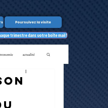
rs
Poursuivez la visite
haque trimestre dans votre boîte mail !
tronomie
actualité
Leslie Kean's
son
Documents
du