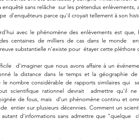
enquêté sans relâche  sur les prétendus enlèvements, au
  d'enquêteurs parce qu'il croyait tellement à son hist
rd'hui avec le phénomène des enlèvements est que, 
 des centaines de milliers de cas dans le monde  ent
euve substantielle n'existe pour  étayer cette pléthore 
fficile  d'imaginer que nous avons affaire à un événem
nné la distance dans le temps et la géographie de c
 le nombre considérable de rapports similaires qui  se
ut scientifique rationnel devrait  admettre qu'il ne 
oignée de fous, mais  d'un phénomène continu et omni
e  entier sur plusieurs décennies. Comment un scientifiq
er autant d'informations sans admettre que "quelque  c