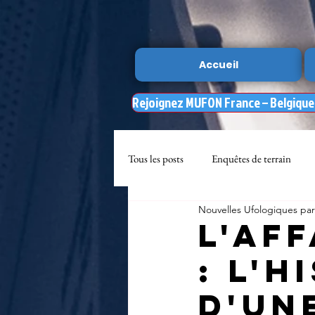
Accueil
Rejoignez MUFON France – Belgique –
Tous les posts
Enquêtes de terrain
Nouvelles Ufologiques p
sciences
NOUVELLE DU MU
L'af
: L'h
Nasa
enqueteur MUFON
d'un