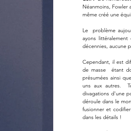
Néanmoins, Fowler a 
même créé une équipe
Le  problème aujou
ayons littéralement
décennies, aucune pr
Cependant, il est di
de masse  étant do
présumées ainsi que
uns aux autres.  To
divagations d'une p
déroule dans le mond
fusionner et codifi
dans les détails !