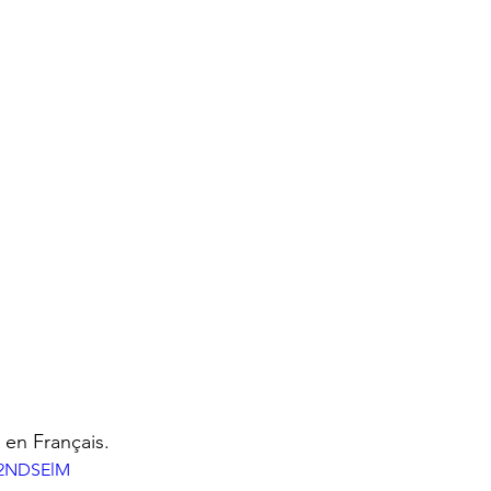
 en Français.
R2NDSElM