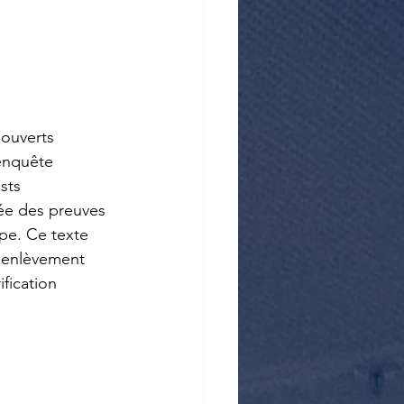
ouverts 
 enquête 
sts 
ée des preuves 
pe. Ce texte 
d'enlèvement 
fication 