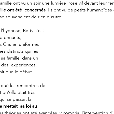
famille ont vu un soir une lumière  rose vif devant leur fen
lle ont été  concernés
. Ils ont vu de petits humanoïdes à
e se souvenaient de rien d'autre.
l'hypnose, Betty s'est 
étonnants, 
s Gris en uniformes 
es distincts qui les 
 sa famille, dans un 
 des  expériences. 
ait que le début.
rqué les rencontres de 
qu'elle était très  
ui se passait la 
a mettait  sa foi au 
 théories ont été avancées, y compris  l'intervention d