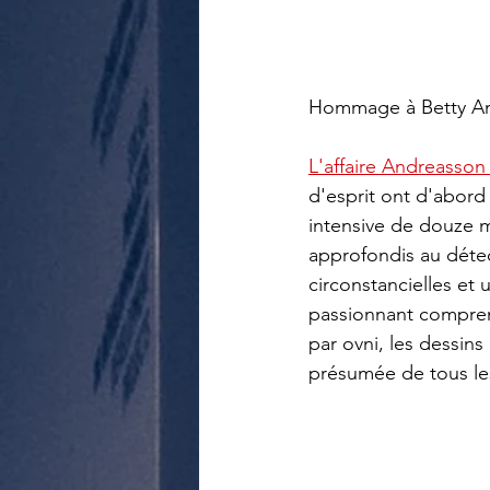
Hommage à Betty An
L'affaire Andreasson
d'esprit ont d'abord é
intensive de douze 
approfondis au détec
circonstancielles et
passionnant comprend
par ovni, les dessins
présumée de tous les