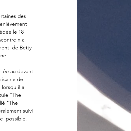
rtaines des 
'enlèvement 
édée le 18  
contre n'a 
ment  de Betty 
nne.
ortée au devant 
ricaine de 
, lorsqu'il a  
itule "The 
lié "The 
ralement suivi 
e  possible.