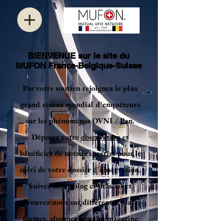
BIENVENUE sur le site du
MUFON France-Belgique-Suisse
Par votre soutien rejoignez le plus
grand réseau mondial d'enquêteurs
sur les phénomènes OVNI / Pan.
Déposez votre
observation
et
bénéficiez de notre expertise pour le
suivi de votre dossier d'observation.
Suivez notre blog ci-dessous et
retrouvez-nous sur différentes plates-
formes, abonnez-vous au magazine