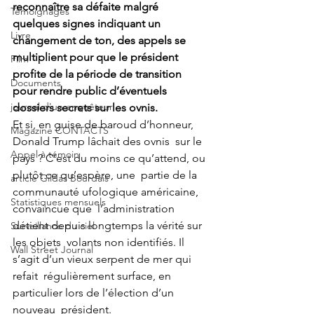
reconnaître sa défaite malgré  
Témoignages
quelques signes indiquant un 
Livre
changement de ton, des appels se  
multiplient pour que le président 
Film
profite de la période de transition  
Documents
pour rendre public d’éventuels 
journal d'un enquêteur
dossiers secrets sur les ovnis.
Et si, en guise de baroud d’honneur, 
Magazine CONTACTS
Donald Trump lâchait des ovnis  sur le 
Appel à témoin
pays ? C’est du moins ce qu’attend, ou 
plutôt ce qu’espère, une  partie de la 
article Gildas Bourdais
communauté ufologique américaine, 
Statistiques mensuels
convaincue que  l’administration 
détient depuis longtemps la vérité sur 
Surveillance du ciel
les objets  volants non identifiés. Il 
Wall Street Journal
s’agit d’un vieux serpent de mer qui 
refait  régulièrement surface, en 
particulier lors de l’élection d’un 
nouveau  président. 