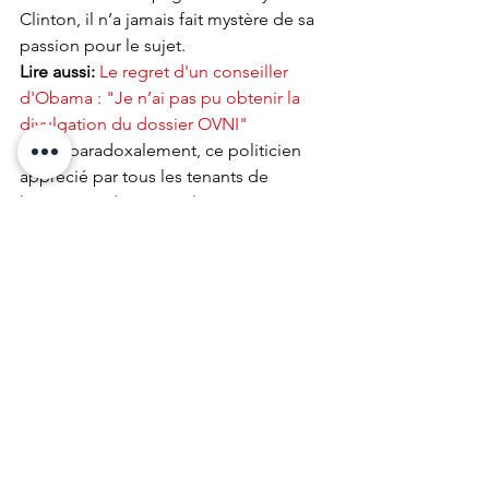
Clinton, il n’a jamais fait mystère de sa 
passion pour le sujet. 
Lire aussi: 
Le regret d'un conseiller 
d'Obama : "Je n’ai pas pu obtenir la 
divulgation du dossier OVNI"
Mais,  paradoxalement, ce politicien 
apprécié par tous les tenants de  
l’existence d’un complot 
gouvernemental sur les ovnis est aussi 
la bête  noire des QAnon car son nom 
est au coeur du délirant pizzagate. Des  
mails de John Podesta, dévoilés par 
Wikileaks en 2016 et comportant des  
références à des pizzas ont été 
interprétés comme un langage codé  
destiné à masquer des pratiques 
pédophiles. Ces courriels ont 
largement  nourri les thèses 