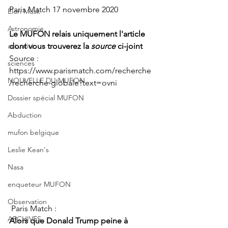
Paris Match 17 novembre 2020
Elon Musk
Astronomie
Le MUFON relais uniquement l'article 
actualité
dont vous trouverez la 
source
 ci-joint 
Source :  
sciences
https://www.parismatch.com/recherche
NOUVELLE DU MUFON
/recherche-globale?text=ovni
Dossier spécial MUFON
Abduction
mufon belgique
Leslie Kean's
Nasa
enqueteur MUFON
Observation
 Paris Match : 
ARCHIVES
Alors que Donald Trump peine à 