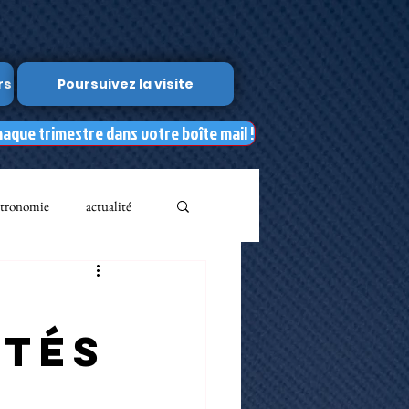
rs
Poursuivez la visite
haque trimestre dans votre boîte mail !
tronomie
actualité
Leslie Kean's
­tés
Documents