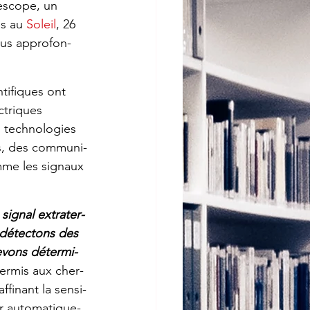
es­cope, un 
es au 
Soleil
, 26 
lus appro­fon­
ti­fiques ont 
c­triques 
 tech­no­lo­gies 
ns, des commu­ni­
mme les signaux 
 signal extra­ter­
s détec­tons des 
vons déter­mi­
rmis aux cher­
ffi­nant la sensi­
er auto­ma­tique­