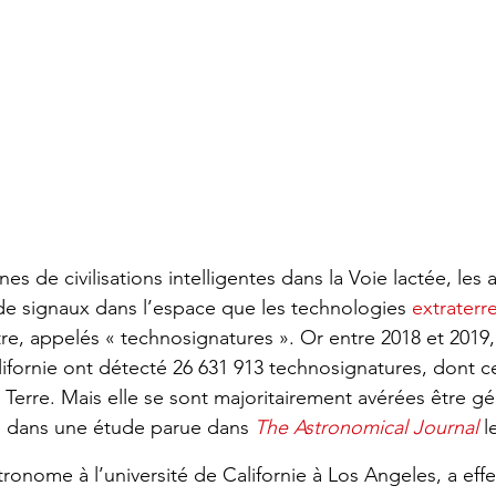
es de civi­li­sa­tions intel­li­gentes dans la Voie lactée, les
de signaux dans l’es­pace que les tech­no­lo­gies 
extra­ter­r
e, appe­lés « tech­no­si­gna­tures ». Or entre 2018 et 2019,
ali­for­nie ont détecté 26 631 913 tech­no­si­gna­tures, dont 
Terre. Mais elle se sont majoritairement avérées être gén
s dans une étude parue dans 
The Astro­no­mi­cal Jour­nal
 
­nome à l’uni­ver­sité de Cali­for­nie à Los Angeles, a effe