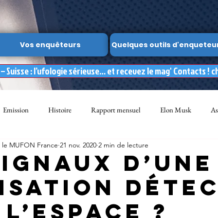
Vos enquêteurs
Quelques outils d'enqueteu
 Suisse : l’ufologie sérieuse… et recevez le mag' Contacts ! c
Emission
Histoire
Rapport mensuel
Elon Musk
As
ar le MUFON France
21 nov. 2020
2 min de lecture
FON
Dossier spécial MUFON
Abduction
mufon belgique
signaux d’une
li­sa­tion détec
Observation
ARCHIVES
Témoignages
Livre
Film
l’es­pace ?