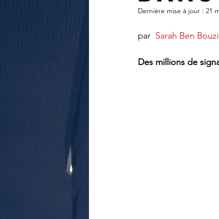
journal d'un enquêteur
Magazi
Dernière mise à jour :
21 m
par  
Sarah Ben Bouz
Surveillance du ciel
Wall Street 
Des millions de signaux