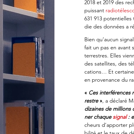
2018 et 2019 des rech
puis­sant 
radio­té­les­
631 913 poten­tielles
die des données a rév
Bien qu’au­cun signal
fait un pas en avant sig
terrestres. Elles vienn
des satel­lites, des 
ca­tions… Et certain
en prove­nance du rad
« 
Ces inter­fé­rences r
restre
 »
, a déclaré M
dizaines de millions 
ner chaque 
signal
 : 
cheurs d’ap­por­ter pl
bi­lité et le taux de d