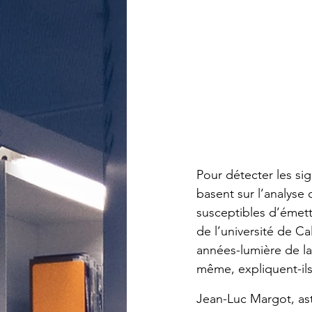
Pour détec­ter les sign
basent sur l’ana­lyse 
suscep­tibles d’émettr
de l’uni­ver­sité de C
années-lumière de la 
même, expliquent-il
Jean-Luc Margot, astro