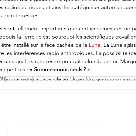
es radio­élec­triques et ainsi les caté­go­ri­ser auto­ma­tiq
s extra­ter­restres.
es sont telle­ment impor­tants que certaines mesures ne
depuis la Terre ; c’est pourquoi les scien­ti­fiques travaille
 être installé sur la face cachée de la 
Lune
. La Lune agis
 les inter­fé­rences radio anthro­piques. La possi­bi­lité (c
er un signal extra­ter­restre pour­rait selon Jean-Luc Marg
ccupe tous : 
« Sommes-nous seuls ? »
ON
extraterrestre
soucoupe volante
ufologie
ufologique
astronomie
espa