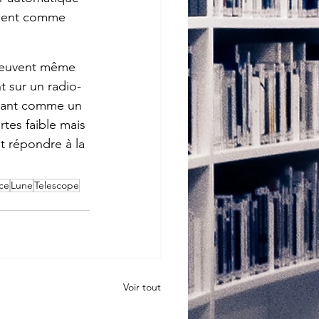
ue­ment comme 
 peuvent même 
nt sur un radio­
­sant comme un 
ertes faible mais 
ot répondre à la 
ce
Lune
Teles­cope
Voir tout