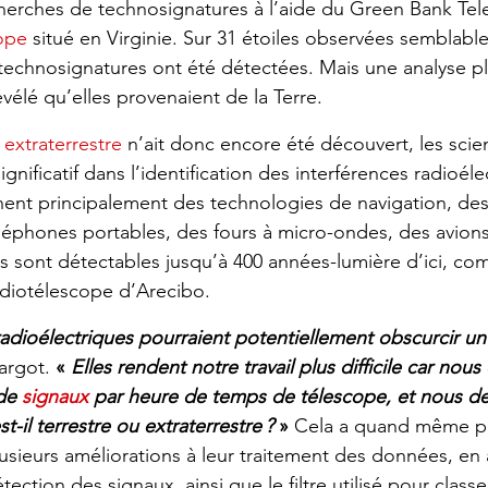
erches de tech­no­si­gna­tures à l’aide du Green Bank Tel
cope
 situé en Virgi­nie. Sur 31 étoiles obser­vées semblabl
 tech­no­si­gna­tures ont été détec­tées. Mais une analyse p
élé qu’elles prove­naient de la Terre.
 
extra­ter­restre
 n’ait donc encore été décou­vert, les scien­
ni­fi­ca­tif dans l’iden­ti­fi­ca­tion des inter­fé­rences radio­éle
ent prin­ci­pa­le­ment des tech­no­lo­gies de navi­ga­tion, des
télé­phones portables, des fours à micro-ondes, des avio
es sont détec­tables jusqu’à 400 années-lumière d’ici, co
io­té­les­cope d’Are­cibo.
adio­élec­triques pour­raient poten­tiel­le­ment obscur­cir un
argot. 
« 
Elles rendent notre travail plus diffi­cile car nou
de 
signaux
 par heure de temps de téles­cope, et nous de
est-il terrestre ou extra­ter­restre ?
 »
 Cela a quand même pe
usieurs amélio­ra­tions à leur trai­te­ment des données, en a
étec­tion des signaux, ainsi que le filtre utilisé pour clas­s