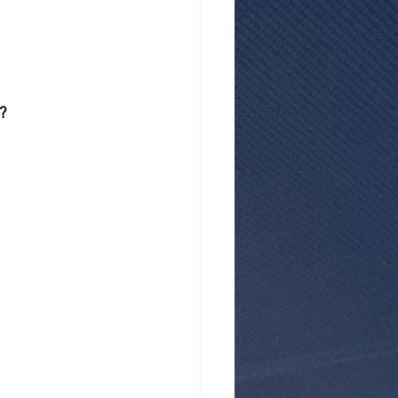
atistiques mensuels
?