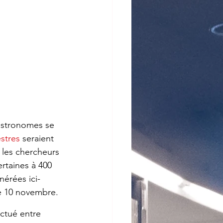
 astro­nomes se 
estres
 seraient 
 les cher­cheurs 
certaines à 400 
é­rées ici-
le 10 novembre.
c­tué entre 