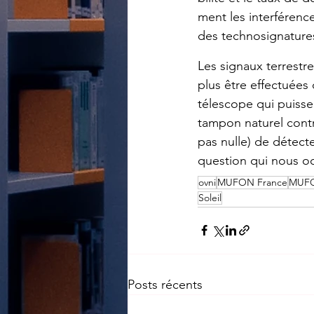
ment les inter­fé­renc
des tech­no­si­gna­ture
Les signaux terrestr
plus être effec­tuées 
té­les­cope qui puisse
tampon natu­rel contre
pas nulle) de détec­t
ques­tion qui nous o
ovni
MUFON France
MUF
Soleil
Posts récents