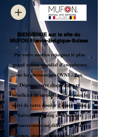
BIENVENUE sur le site du
MUFON France-Belgique-Suisse
Par votre soutien rejoignez le plus
grand réseau mondial d'enquêteurs
sur les phénomènes OVNI / Pan.
Déposez votre
observation
et
bénéficiez de notre expertise pour le
suivi de votre dossier d'observation.
Suivez notre blog ci-dessous et
retrouvez-nous sur différentes plates-
formes, abonnez-vous au magazine