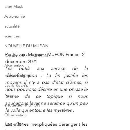
Elon Musk
Astronomie
actualité
sciences
NOUVELLE DU MUFON
Par Sylvain Matisse - MUFON France- 2 
Dossier spécial MUFON
décembre 2021
Abduction
Les outils aux service de la 
désinformation : La fin justifie les 
mufon belgique
moyens il n’y a pas d’état d’âmes, si 
Leslie Kean's
nous pouvions décrire en une phrase le 
Nasa
thème de ce topique si nous 
souhaitons lever ne serait-ce qu’un peu 
enqueteur MUFON
le voile qui entoure les mystères .
Observation
Les affaires inexpliquées dérangent les 
ARCHIVES