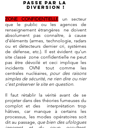
passe par la 
diversion !
ZONE CONFIDENTIELLE
un secteur 
que le public ou les agences de 
renseignement étrangères  ne doivent 
absolument pas connaître, à cause 
d’éléments (armes, technologie, radars 
ou et détecteurs dernier cri, systèmes 
de défense, etc.). Il est évident qu’un 
site classé  zone confidentielle ne peut 
pas être dévoilé et ceci implique les 
incidents OVNI tout comme les 
centrales nucléaires, 
pour des raisons 
simples de sécurité, ne rien dire ou nier 
c’est préserver le site en question
. 
Il faut rétablir la vérité avant de se 
projeter dans des théories fumeuses du 
complot et des  interprétation trop 
hâtives, car manque à certains les 
processus, les modes opératoires soit 
dit au passage, 
que bien des ufologues 
ignorent et du coup occultent
, 