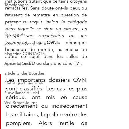
institutions autant que certains citoyens 
Témoignages
réfractaires. Sans doute ont-ils peur, ou 
Livre
refusent de remettre en question de 
prétendus acquis (
selon la catégorie 
Film
dans laquelle se situe un citoyen, un 
Documents
groupe une organisation ou une 
institution
). Les 
OVNIs
 dérangent 
journal d'un enquêteur
beaucoup de monde, au mieux on 
Magazine CONTACTS
adore ce sujet dans les salles de 
cinéma, en BD ou dans une série TV...
Appel à témoin
article Gildas Bourdais
Les importants dossiers OVNI 
Statistiques mensuels
sont classifiés. Les cas les plus 
Surveillance du ciel
sérieux, ont mis en cause 
Wall Street Journal
directement ou indirectement 
les militaires, la police voire des 
pompiers. Alors inutile de 