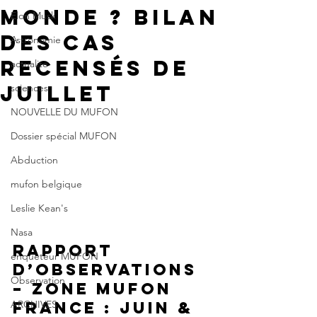
monde ? Bilan
Elon Musk
des cas
Astronomie
recensés de
actualité
juillet
sciences
NOUVELLE DU MUFON
Dossier spécial MUFON
Abduction
mufon belgique
Leslie Kean's
Nasa
Rapport 
enqueteur MUFON
d’observations 
Observation
– Zone MUFON 
France : Juin & 
ARCHIVES