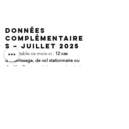
Données 
complémentaire
s – Juillet 2025
Fait notable ce mois-ci : 
12 cas 
d’atterrissage, de vol stationnaire ou 
de décollage
 ont été rapportés, ainsi 
que 
21 observations d’entités
 !
 A noter : toutes les observations 
enregistrées chaque mois dans le CMS 
font l’objet d’un suivi. 
Chaque 
signalement
 est sujet à une enquête 
rigoureuse, menée par les enquêteurs 