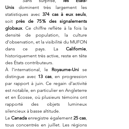
	Sans surprise, 
les États-
Unis
 dominent très largement les 
statistiques avec 
374 cas à eux seuls
, 
soit 
près de 75 % des signalements 
globaux
. Ce chiffre reflète à la fois la 
densité de population, la culture 
d’observation, et la visibilité du MUFON 
dans ce pays. La 
Californie
, 
historiquement très active, reste en tête 
des États contributeurs.
À l’international, le 
Royaume-Uni
 se 
distingue avec 
13 cas
, en progression 
par rapport à juin. Ce regain d’activité 
est notable, en particulier en Angleterre 
et en Écosse, où plusieurs témoins ont 
rapporté des objets lumineux 
silencieux à basse altitude.
Le 
Canada
 enregistre également 
25 cas
, 
tous concentrés en juillet. Les régions 