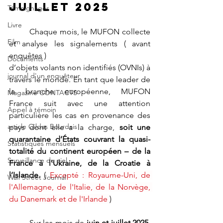
Juillet 2025
Témoignages
Livre
	Chaque mois, le MUFON collecte 
Film
et analyse les signalements ( avant 
enquêtes )
Documents
d’objets volants non identifiés (OVNIs) à 
journal d'un enquêteur
travers le monde. En tant que leader de 
la branche européenne, MUFON 
Magazine CONTACTS
France suit avec une attention 
Appel à témoin
particulière les cas en provenance des 
article Gildas Bourdais
pays dont elle a la charge, 
soit une 
quarantaine d’États couvrant la quasi-
Statistiques mensuels
totalité du continent européen – de la 
Surveillance du ciel
France à l’Ukraine, de la Croatie à 
l’Islande.
 ( 
Excepté :
 Royaume-Uni, de 
Wall Street Journal
l'Allemagne, de l'Italie, de la Norvège, 
du Danemark et de l'Irlande
 )
	Sur les mois de 
juin et juillet 2025
, 