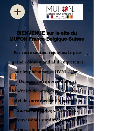
BIENVENUE sur le site du
MUFON France-Belgique-Suisse
Par votre soutien rejoignez le plus
grand réseau mondial d'enquêteurs
sur les phénomènes OVNI / Pan.
Déposez votre
observation
et
bénéficiez de notre expertise pour le
suivi de votre dossier d'observation.
Suivez notre blog ci-dessous et
retrouvez-nous sur différentes plates-
formes, abonnez-vous au magazine