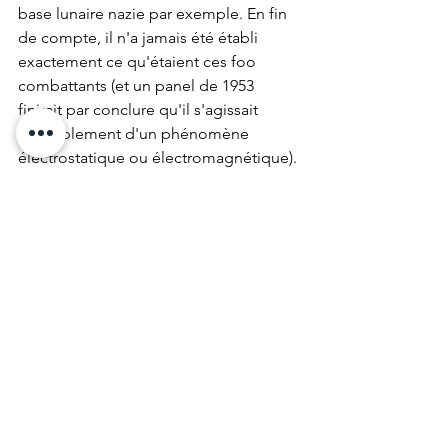
base lunaire nazie par exemple. En fin 
de compte, il n'a jamais été établi 
exactement ce qu'étaient ces foo 
combattants (et un panel de 1953 
finirait par conclure qu'il s'agissait 
probablement d'un phénomène 
électrostatique ou électromagnétique).
Mais le 24 juin 1947 allait tout changer.
Tout en recherchant un avion de 
transport C-46 du Marine Corps, le 
pilote expérimenté Kenneth Arnold 
s'est détourné de sa trajectoire de vol 
d'origine pour aider à rechercher la 
pente sud-ouest du mont Rainier. Au 
cours de la recherche, Arnold a 
observé neuf objets «d'apparence 
particulière» et peut-être 