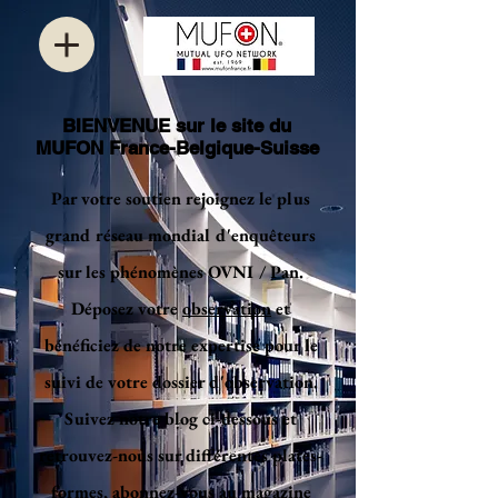
BIENVENUE sur le site du
MUFON France-Belgique-Suisse
Par votre soutien rejoignez le plus
grand réseau mondial d'enquêteurs
sur les phénomènes OVNI / Pan.
Déposez votre
observation
et
bénéficiez de notre expertise pour le
suivi de votre dossier d'observation.
Suivez notre blog ci-dessous et
retrouvez-nous sur différentes plates-
formes, abonnez-vous au magazine