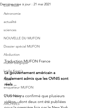
Dernière mise à jour :
21 mai 2021
Elon Musk
Astronomie
actualité
sciences
NOUVELLE DU MUFON
Dossier spécial MUFON
Abduction
Traduction MUFON France
mufon belgique
Leslie Kean's
Le gouvernement américain a 
finalement admis que les OVNIS sont 
Nasa
réels ...
enqueteur MUFON
Observation
L'US Navy a confirmé que plusieurs 
vidéos - dont deux ont été publiées 
ARCHIVES
pour la première fois par le New York 