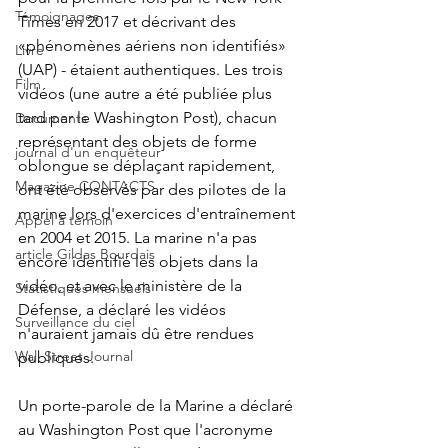
Témoignages
Times en 2017 et décrivant des 
«phénomènes aériens non identifiés» 
Livre
(UAP) - étaient authentiques. Les trois 
Film
vidéos (une autre a été publiée plus 
tard par le Washington Post), chacun 
Documents
représentant des objets de forme 
journal d'un enquêteur
oblongue se déplaçant rapidement, 
Magazine CONTACTS
ont été observés par des pilotes de la 
marine lors d'exercices d'entraînement 
Appel à témoin
en 2004 et 2015. La marine n'a pas 
article Gildas Bourdais
encore identifié les objets dans la 
vidéo, et avec le ministère de la 
Statistiques mensuels
Défense, a déclaré les vidéos 
Surveillance du ciel
n'auraient jamais dû être rendues 
Wall Street Journal
publiques.
Un porte-parole de la Marine a déclaré 
au Washington Post que l'acronyme 